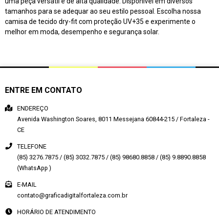
uma peça versátil e de alta qualidade. Disponível em diversos
tamanhos para se adequar ao seu estilo pessoal. Escolha nossa
camisa de tecido dry-fit com proteção UV+35 e experimente o
melhor em moda, desempenho e segurança solar.
ENTRE EM CONTATO
ENDEREÇO
Avenida Washington Soares, 8011
Messejana
60844-215
/
Fortaleza
-
CE
TELEFONE
(85) 3276.7875 / (85) 3032.7875 / (85) 98680.8858 / (85) 9.8890.8858
(WhatsApp )
E-MAIL
contato@graficadigitalfortaleza.com.br
HORÁRIO DE ATENDIMENTO