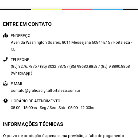
ENTRE EM CONTATO
ENDEREÇO
Avenida Washington Soares, 8011
Messejana
60844-215
/
Fortaleza
-
CE
TELEFONE
(85) 3276.7875 / (85) 3032.7875 / (85) 98680.8858 / (85) 9.8890.8858
(WhatsApp )
E-MAIL
contato@graficadigitalfortaleza.com.br
HORÁRIO DE ATENDIMENTO
08:00 - 18:00hs - Seg / Sex - Sáb - 08:00 - 12:00hs
INFORMAÇÕES TÉCNICAS
O prazo de produção é apenas uma previsão, a falta de pagamento