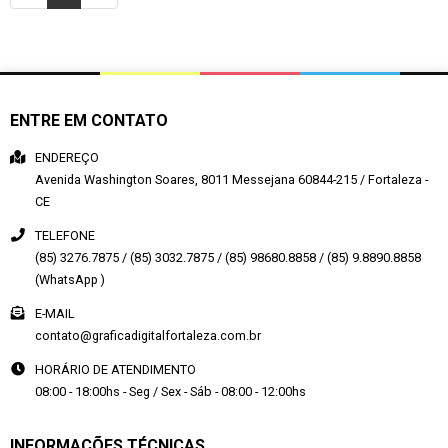
ENTRE EM CONTATO
ENDEREÇO
Avenida Washington Soares, 8011
Messejana
60844-215
/
Fortaleza
-
CE
TELEFONE
(85) 3276.7875 / (85) 3032.7875 / (85) 98680.8858 / (85) 9.8890.8858
(WhatsApp )
E-MAIL
contato@graficadigitalfortaleza.com.br
HORÁRIO DE ATENDIMENTO
08:00 - 18:00hs - Seg / Sex - Sáb - 08:00 - 12:00hs
INFORMAÇÕES TÉCNICAS