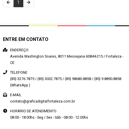
1
ENTRE EM CONTATO
ENDEREÇO
Avenida Washington Soares, 8011
Messejana
60844-215
/
Fortaleza
-
CE
TELEFONE
(85) 3276.7875 / (85) 3032.7875 / (85) 98680.8858 / (85) 9.8890.8858
(WhatsApp )
E-MAIL
contato@graficadigitalfortaleza.com.br
HORÁRIO DE ATENDIMENTO
08:00 - 18:00hs - Seg / Sex - Sáb - 08:00 - 12:00hs