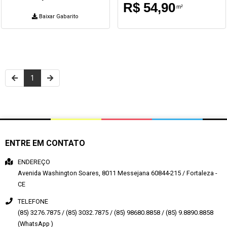
R$ 54,90
m²
Baixar Gabarito
1
ENTRE EM CONTATO
ENDEREÇO
Avenida Washington Soares, 8011
Messejana
60844-215
/
Fortaleza
-
CE
TELEFONE
(85) 3276.7875 / (85) 3032.7875 / (85) 98680.8858 / (85) 9.8890.8858
(WhatsApp )