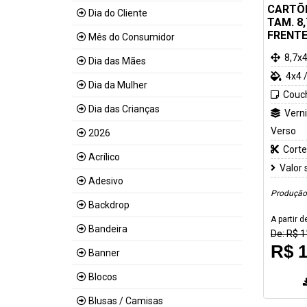
CARTÕE
Dia do Cliente
TAM. 8,
FRENTE
Mês do Consumidor
8,7x
Dia das Mães
4x4 
Dia da Mulher
Couc
Dia das Crianças
Verni
Verso
2026
Corte
Acrílico
Valor 
Adesivo
Produção:
Backdrop
A partir d
Bandeira
De: R$ 1
R$ 1
Banner
Blocos
Blusas / Camisas