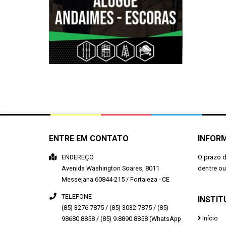
ENTRE EM CONTATO
INFOR
ENDEREÇO
O prazo 
Avenida Washington Soares, 8011
dentre o
Messejana
60844-215
/
Fortaleza
- CE
TELEFONE
INSTIT
(85) 3276.7875 / (85) 3032.7875 / (85)
Início
98680.8858 / (85) 9.8890.8858 (WhatsApp