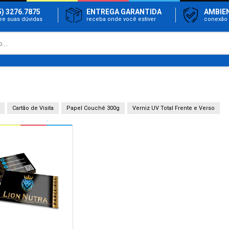
5) 3276.7875
ENTREGA GARANTIDA
AMBIE
tire suas dúvidas
receba onde você estiver
conexão 
Cartão de Visita
Papel Couchê 300g
Verniz UV Total Frente e Verso