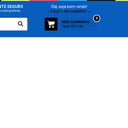
NTE SEGURO
Olá, seja bem-vindo!
criptografada
→ Faça o seu cadastro ←
0
MEU CARRINHO
Total: R$ 0,00