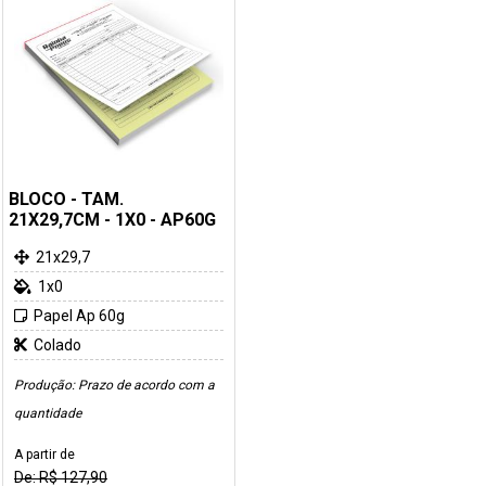
BLOCO - TAM.
21X29,7CM - 1X0 - AP60G
21x29,7
1x0
Papel Ap 60g
Colado
Produção: Prazo de acordo com a
quantidade
A partir de
De: R$ 127,90